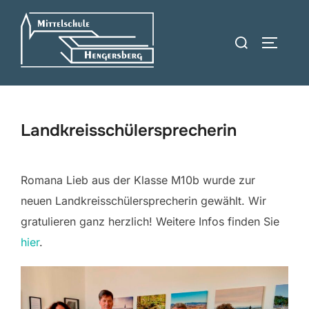
Zum
Inhalt
Suchen
SEITEN
springen
nach:
Landkreisschülersprecherin
Romana Lieb aus der Klasse M10b wurde zur
neuen Landkreisschülersprecherin gewählt. Wir
gratulieren ganz herzlich! Weitere Infos finden Sie
hier
.