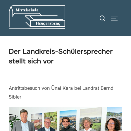
Zum
Inhalt
Suchen
SEITEN
springen
nach:
Der Landkreis-Schülersprecher
stellt sich vor
Antrittsbesuch von Ünal Kara bei Landrat Bernd
Sibler