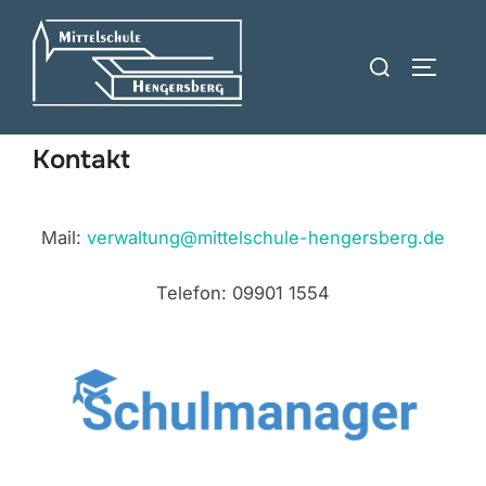
Zum
Inhalt
Suchen
SEITEN
springen
nach:
Kontakt
Mail:
verwaltung@mittelschule-hengersberg.de
Telefon: 09901 1554