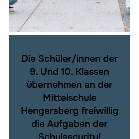
Die Schüler/innen der
9. Und 10. Klassen
übernehmen an der
Mittelschule
Hengersberg freiwillig
die Aufgaben der
Schulsecurity!