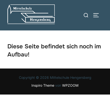
Zum
Inhalt
Suchen
SEITEN
springen
nach:
Diese Seite befindet sich noch im
Aufbau!
Copyright © 2026 Mittelschule Hengersberg
Inspiro Theme
von
WPZOOM